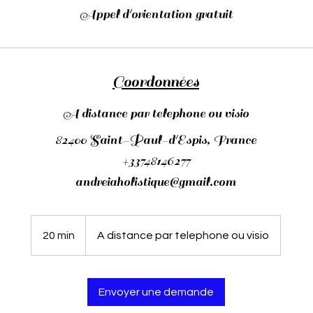
Appel d'orientation gratuit
Coordonnées
A distance par telephone ou visio
82400 Saint-Paul-d'Espis, France
+33748146277
andreiaholistique@gmail.com
20 min
2
A distance par telephone ou visio
0
m
i
Envoyer une demande
n