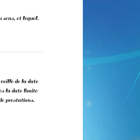
 sens, et lequel.
eille de la date
s la date limité
de prestations.