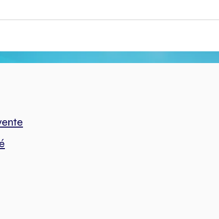
vente
té