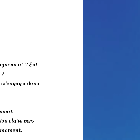
agnement ? Est-
 ?
e s'engager dans
ement.
ion claire vers
e moment.