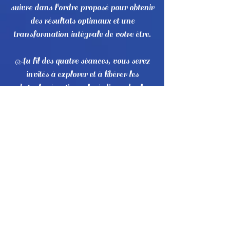
suivre dans l'ordre proposé pour obtenir
des résultats optimaux et une
transformation intégrale de votre être.
Au fil des quatre séances, vous serez
invités à explorer et à libérer les
obstacles émotionnels, à dissoudre les
blocages profonds et à rééquilibrer vos
énergies internes pour retrouver une
harmonie intérieure essentielle.
La séance 1, centrée sur la purification
émotionnelle, vous permettra de libérer
les charges du passé et de cultiver un
espace intérieur clair et serein, essentiel
pour toute transformation.