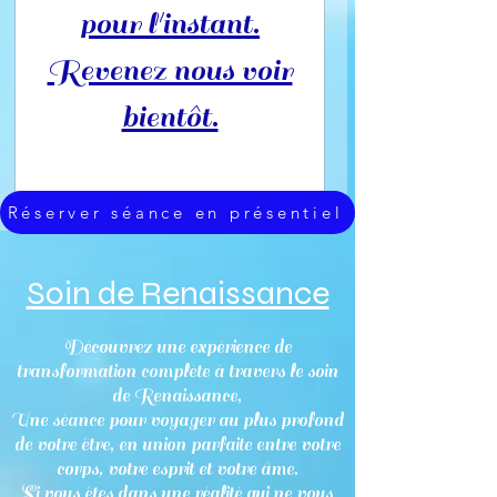
pour l'instant.
Revenez nous voir
bientôt.
Réserver séance en présentiel
Soin de Re
naissance
Découvrez une expérience de
transformation complète à travers le soin
de Renaissance,
Une séance pour voyager au plus profond
de votre être, en union parfaite entre votre
corps, votre esprit et votre âme.
Si vous êtes dans une réalité qui ne vous