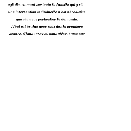
agit directement sur toute la famille qui y vit —
une intervention individuelle n'est nécessaire
que si un cas particulier le demande.
Tout est évalué avec vous dès la première
séance. Vous savez où vous allez, étape par
étape.
Quand le réserver :
— Sans délai, dès que les signes sont là. Le
Dégagement n'est pas un entretien : c'est une
urgence, réservée aux cas où une interférence
est réellement identifiée. J'identifie d'abord,
j'agis ensuite. Si votre situation relève d'un
Nettoyage ou d'un Soin, je vous l'indique avant
toute chose.
Politique d'annulation