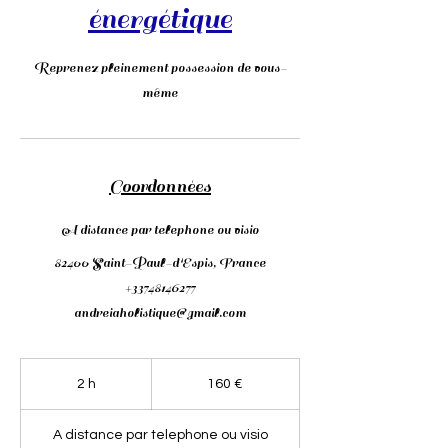
énergétique
Reprenez pleinement possession de vous-
même
Coordonnées
A distance par telephone ou visio
82400 Saint-Paul-d'Espis, France
+33748146277
andreiaholistique@gmail.com
160
euros
2 h
2
160 €
h
A distance par telephone ou visio