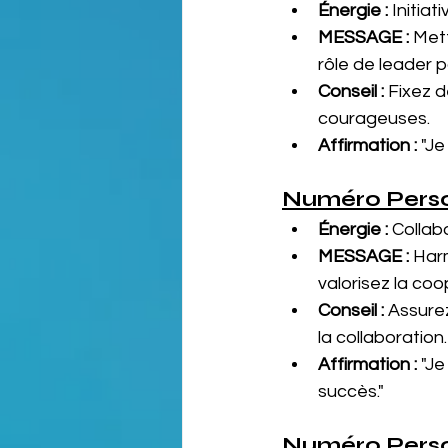
Énergie :
 Initia
MESSAGE :
 Met
rôle de leader p
Conseil :
 Fixez 
courageuses.
Affirmation :
 "J
Numéro Person
Énergie :
 Collab
MESSAGE :
 Har
valorisez la co
Conseil :
 Assure
la collaboration.
Affirmation :
 "J
succès."
Numéro Perso