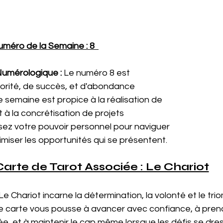
méro de la Semaine : 8
Numérologique :
 Le numéro 8 est 
rité, de succès, et d'abondance 
e semaine est propice à la réalisation de 
 à la concrétisation de projets 
isez votre pouvoir personnel pour naviguer 
imiser les opportunités qui se présentent.
Carte de Tarot Associée : Le Chariot
 Le Chariot incarne la détermination, la volonté et le tri
e carte vous pousse à avancer avec confiance, à prend
e, et à maintenir le cap même lorsque les défis se dres