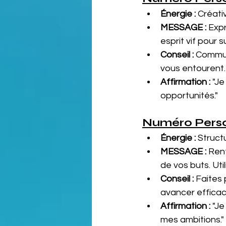
Énergie :
 Créat
MESSAGE :
 Exp
esprit vif pour 
Conseil :
 Commun
vous entourent.
Affirmation :
 "J
opportunités."
Numéro Perso
Énergie :
 Struct
MESSAGE :
 Ren
de vos buts. Util
Conseil :
 Faites
avancer effica
Affirmation :
 "J
mes ambitions."