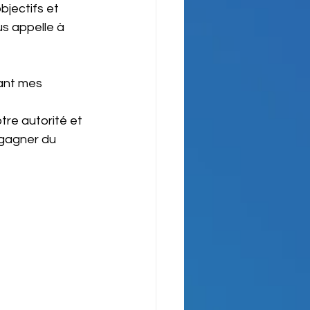
bjectifs et 
s appelle à 
nant mes 
tre autorité et 
 gagner du 