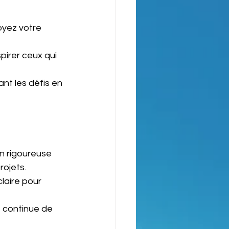
oyez votre 
irer ceux qui 
ant les défis en 
n rigoureuse 
rojets.
laire pour 
e continue de 