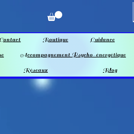
Contact
Boutique
Guidance
se
Accompagnement Psycho-énergétique
Réseaux
Blog