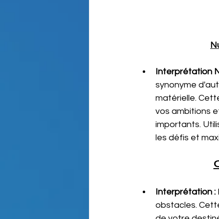
Nu
Interprétation 
synonyme d'auto
matérielle. Cett
vos ambitions et
importants. Util
les défis et max
Interprétation :
obstacles. Cett
de votre destiné