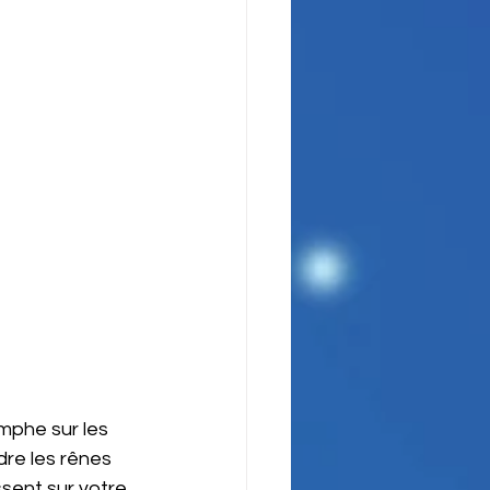
omphe sur les 
re les rênes 
sent sur votre 