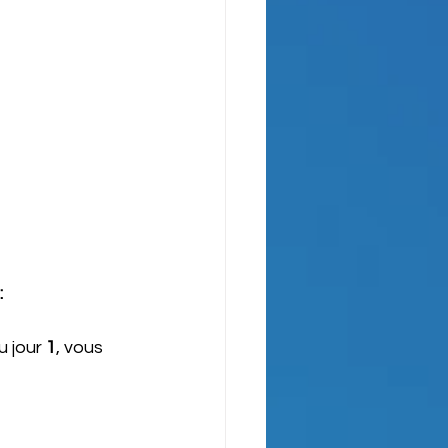
:
 jour 
1
, vous 