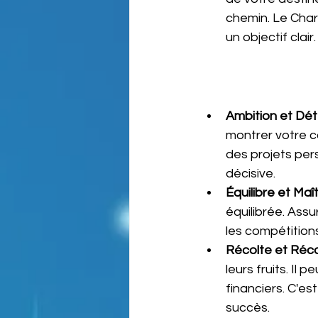
chemin. Le Char
un objectif clair.
Ambition et Dét
montrer votre ca
des projets pers
décisive.
Équilibre et Maît
équilibrée. Assu
les compétitions
Récolte et Réc
leurs fruits. I
financiers. C'es
succès.