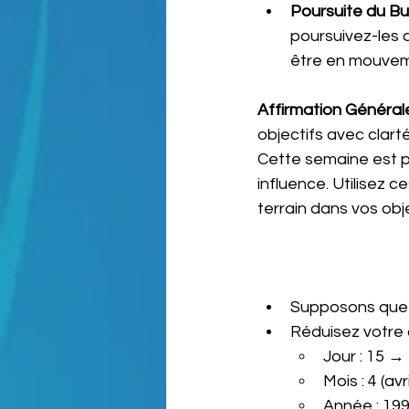
Poursuite du But
poursuivez-les 
être en mouveme
Affirmation Générale
objectifs avec clart
Cette semaine est pr
influence. Utilisez 
terrain dans vos obj
Supposons que v
Réduisez votre 
Jour : 15 → 
Mois : 4 (avri
Année : 199