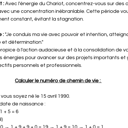
 :
 Avec l'énergie du Chariot, concentrez-vous sur des o
avec une concentration inébranlable. Cette période vou
nt constant, évitant la stagnation.
 :
 "Je conduis ma vie avec pouvoir et intention, atteig
é et détermination."
opice à l'action audacieuse et à la consolidation de vo
ces énergies pour avancer sur des projets importants et
ectifs personnels et professionnels.
Calculer le numéro de chemin de vie :
ous soyez né le 15 avril 1990.
date de naissance :
1 + 5 = 6
l)
0 → 1 + 9 + 9 + 0 = 19 → 1 + 9 = 10 → 1 + 0 = 1